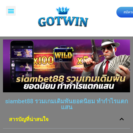
สมัคร
โปรโมชั่น
ติดต่อเรา
siambet88 รวมเกมเดิมพันยอดนิยม ทำกำไรแตก
แสน
สารบัญที่น่าสนใจ