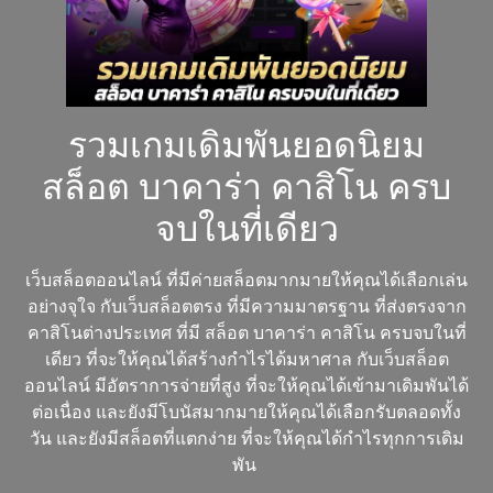
รวมเกมเดิมพันยอดนิยม
สล็อต บาคาร่า คาสิโน ครบ
จบในที่เดียว
เว็บสล็อตออนไลน์ ที่มีค่ายสล็อตมากมายให้คุณได้เลือกเล่น
อย่างจุใจ กับเว็บสล็อตตรง ที่มีความมาตรฐาน ที่ส่งตรงจาก
คาสิโนต่างประเทศ ที่มี สล็อต บาคาร่า คาสิโน ครบจบในที่
เดียว ที่จะให้คุณได้สร้างกำไรได้มหาศาล กับเว็บสล็อต
ออนไลน์ มีอัตราการจ่ายที่สูง ที่จะให้คุณได้เข้ามาเดิมพันได้
ต่อเนื่อง และยังมีโบนัสมากมายให้คุณได้เลือกรับตลอดทั้ง
วัน และยังมีสล็อตที่แตกง่าย ที่จะให้คุณได้กำไรทุกการเดิม
พัน