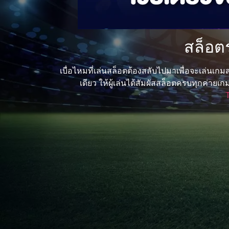
สล็อตร
เบื่อไหมที่เล่นสล็อตต้องสลับไปมาเพื่อจะเล่นเก
เดียว ให้ผู้เล่นได้สัมผัสสล็อตครบทุกค่าย