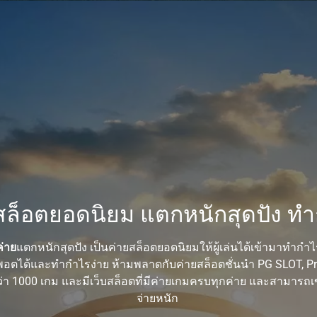
สล็อตยอดนิยม แตกหนักสุดปัง ทำ
่าย
แตกหนักสุดปัง เป็นค่ายสล็อตยอดนิยมให้ผู้เล่นได้เข้ามาทำกำไร
บแจ็คพอตได้และทำกำไรง่าย ห้ามพลาดกับค่ายสล็อตชั่นนำ PG SLOT,
่า 1000 เกม และมีเว็บสล็อตที่มีค่ายเกมครบทุกค่าย และสามารถเข้
จ่ายหนัก