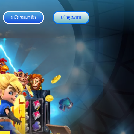
สมัครสมาชิก
เข้าสู่ระบบ