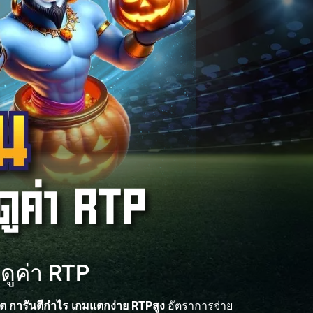
งดูค่า RTP
ต การันตีกำไร เกมแตกง่าย RTPสูง
อัตราการจ่าย