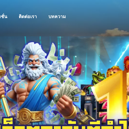
ชั่น
ติดต่อเรา
บทความ