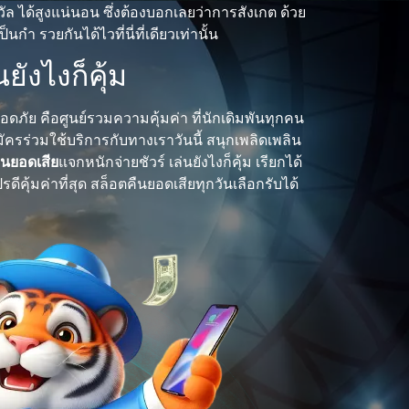
วัล ได้สูงแน่นอน ซึ่งต้องบอกเลยว่าการสังเกต ด้วย
 รวยกันได้ไวที่นี่ที่เดียวเท่านั้น
ยังไงก็คุ้ม
ดภัย คือศูนย์รวมความคุ้มค่า ที่นักเดิมพันทุกคน
ครร่วมใช้บริการกับทางเราวันนี้ สนุกเพลิดเพลิน
ืนยอดเสีย
แจกหนักจ่ายชัวร์ เล่นยังไงก็คุ้ม เรียกได้
รดีคุ้มค่าที่สุด สล็อตคืนยอดเสียทุกวันเลือกรับได้